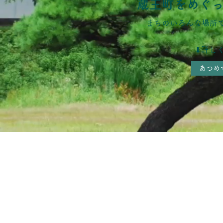
蔵王町をめぐ
まちのいろんな場所
⬇︎​詳
あつめ