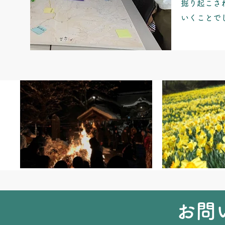
掘り起こさ
いくことで
お問