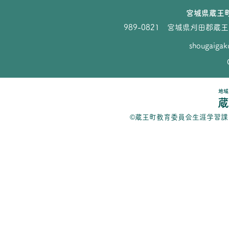
宮城県蔵王
989-0821 宮城県刈田郡
shougaigak
地域
蔵
©蔵王町教育委員会生涯学習課 