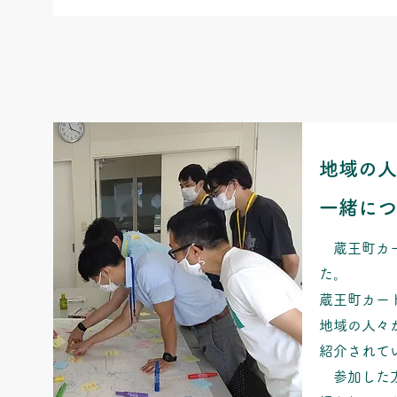
​地域の
一緒につ
蔵王町カー
た。
蔵王町カー
地域の人々
紹介されて
参加した方